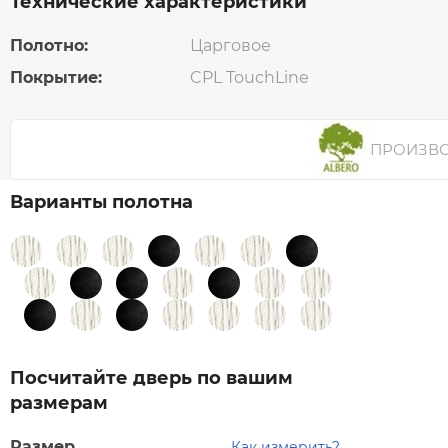
Технические характеристики
Полотно:
Царговое
Покрытие:
CPL TouchLine
ПРОИЗВ
Варианты полотна
Посчитайте дверь по вашим
размерам
Размер
Как измерить?