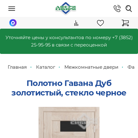
Уточняйте цены у консультантов по номеру
+7 (3852)
25-95-95
в связи с переоценкой
Главная
Каталог
Межкомнатные двери
Фаб
Полотно Гавана Дуб
золотистый, стекло черное