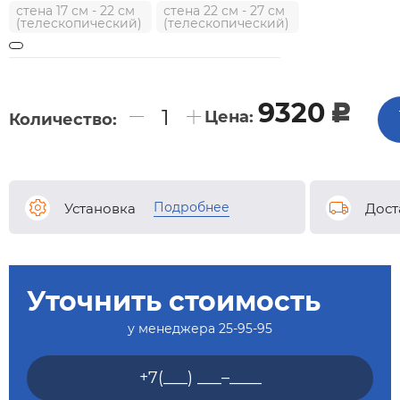
стена 17 см - 22 см
стена 22 см - 27 см
(телескопический)
(телескопический)
9320
c
Цена:
Количество:
Подробнее
Установка
Дост
Уточнить стоимость
у менеджера
25-95-95