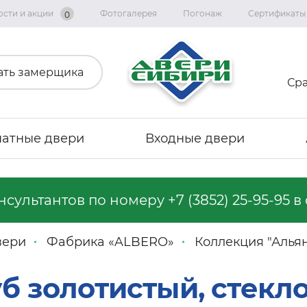
ости и акции
Фотогалерея
Погонаж
Сертификаты
0
ать замерщика
Ср
атные двери
Входные двери
онсультантов по номеру
+7 (3852) 25-95-95
в 
Коллекция «Графика»
Коллекция «Империя»
вери
Фабрика «ALBERO»
Коллекция "Алья
Коллекция «Геометрия Эмаль»
Коллекция "Альянс"
б золотистый, стекл
Коллекция «Вест»
Коллекция "Тренд Дорс"