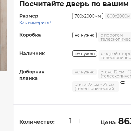
Посчитайте дверь по вашим
Коллекция "СКАНДИ"
Коллекция "ИКС-ЛАЙН"
Размер
700x2000мм
800x2000м
Коллекция "ПРЕМЬЕР"
Как измерить?
Коллекция "АЛЬТО"
Коробка
не нужна
с порогом
телескопичес
Коллекция "Щитовые полотна"
Коллекция "Фрезерованные полотна"
Наличник
не нужен
с одной стор
телескопиче
Коллекция "ИНВИЗИБЛ"
Доборная
не нужна
стена 12 см - 1
(телескопиче
планка
стена 22 см - 27 см
(телескопический)
86
Количество:
Цена: