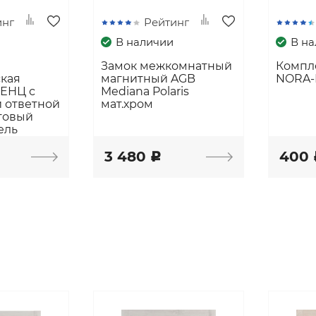
инг
Рейтинг
В наличии
В н
Замок межкомнатный
Компл
ская
магнитный AGB
NORA-
РЕНЦ с
Mediana Polaris
 ответной
мат.хром
товый
ель
3 480
400
c
ы