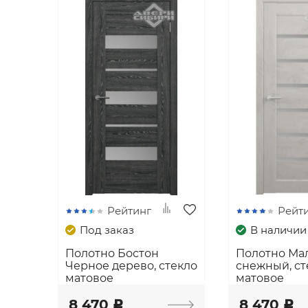
Рейтинг
Рейт
Под заказ
В наличии
Полотно Бостон
Полотно Мал
Черное дерево, стекло
снежный, ст
матовое
матовое
8 470
8 470
c
c