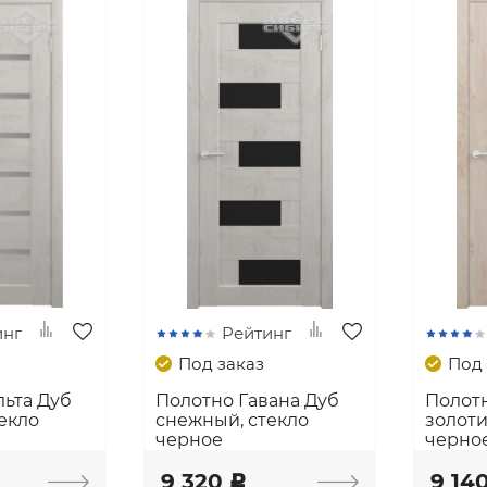
инг
Рейтинг
Под заказ
Под 
ьта Дуб
Полотно Гавана Дуб
Полот
екло
снежный, стекло
золоти
черное
черно
9 320
9 14
c