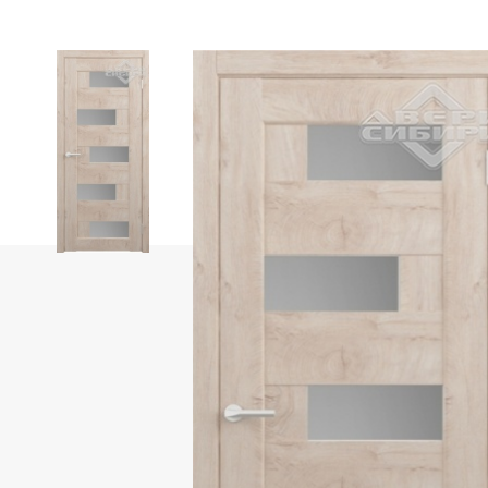
Фабрика «Portika»
Фабрика «АЛТА»
Фабрика OPTIMA PORTE
Коллекция Парма
Коллекция Неаполь
Коллекция Турин
Коллекция Сицилия
Коллекция Тоскана
Фабрика «ЛайнДор»
Фабрика «Леском»
Фабрика «Дубрава-Сибирь»
Фабрика «Uberture»
Коллекция «Катунь»
Uberture коллекция «TAMBURAT Light»