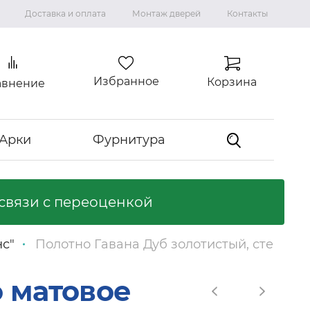
Доставка и оплата
Монтаж дверей
Контакты
Избранное
Корзина
авнение
Арки
Фурнитура
связи с переоценкой
Коллекция "ВИЛЛА"
Ламинированные двери
нс"
Полотно Гавана Дуб золотистый, стекло 
Ликвидация коллекций
Входные двери
о матовое
Входные двери с терморазрывом