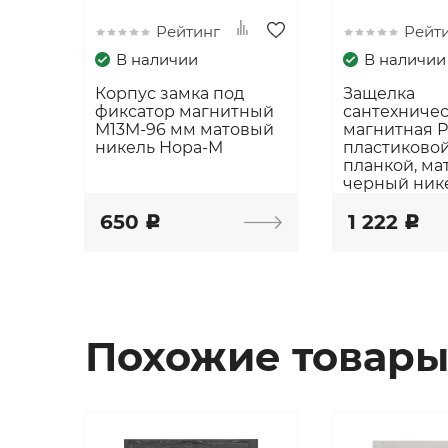
Рейтинг
Рейт
В наличии
В наличии
Корпус замка под
Защелка
фиксатор магнитный
сантехниче
М13М-96 мм матовый
магнитная 
никель Нора-М
пластиковой
планкой, ма
черный ник
650
1 222
c
c
Похожие товар