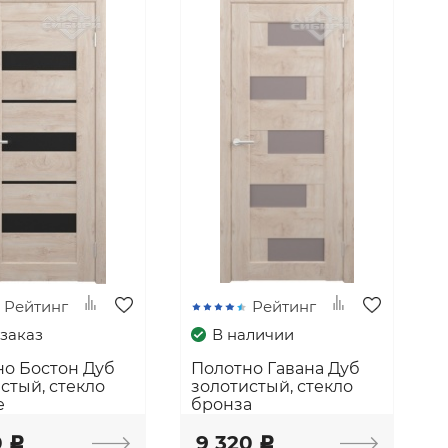
Рейтинг
Рейтинг
заказ
В наличии
но Бостон Дуб
Полотно Гавана Дуб
стый, стекло
золотистый, стекло
е
бронза
0
9 320
c
c