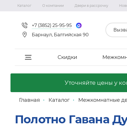
Каталог
О компании
Двери в рассрочку
Нов
+7 (3852) 25-95-95
Вызв
Барнаул, Балтийская 90
Скидки
Межкомн
Скидки
Уточняйте цены у к
Межкомнатные двери
Главная
Каталог
Межкомнатные д
Фабрика «Сириус-H»
Полотно Гавана Ду
Фабрика «Двери Точка.ру»
Коллекция Неаполь