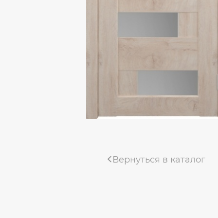
Коллекция «Деканто Light»
Коллекция «Тамбурат Лофт»
Коллекция «Мадрид»
Коллекция «Деканто»
Uberture коллекция «TAMBURAT»
Фабрика «ALBERO»
Коллекция "Мегаполис Эко-вуд"
Вернуться в каталог