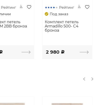
Рейтинг
Рейтинг
аличии
Под заказ
ект петель
Комплект петель
M 2BB бронза
Armadillo 500- C4
бронза
2 980
c
c