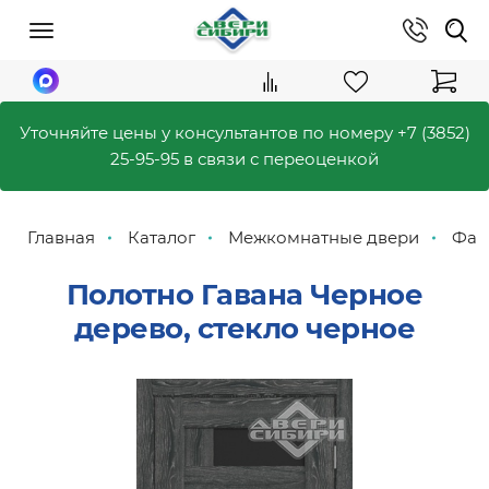
Уточняйте цены у консультантов по номеру
+7 (3852)
25-95-95
в связи с переоценкой
Главная
Каталог
Межкомнатные двери
Фаб
Полотно Гавана Черное
дерево, стекло черное