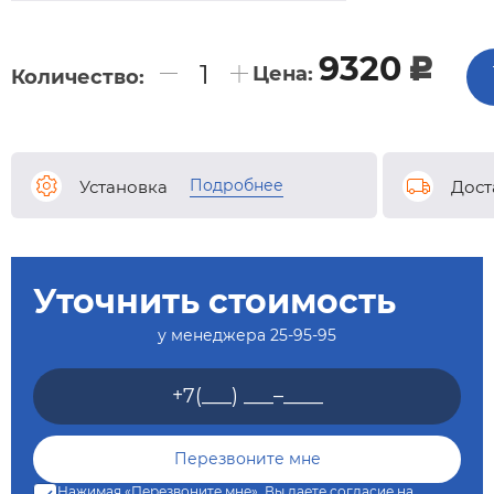
9320
c
Цена:
Количество:
Подробнее
Установка
Дост
Уточнить стоимость
у менеджера
25-95-95
Нажимая «Перезвоните мне», Вы даете согласие на