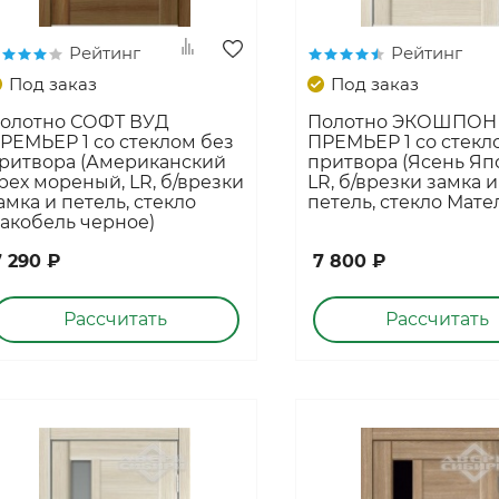
Коллекция "СКАНДИ"
Коллекция "ИКС-ЛАЙН"
Рейтинг
Рейтинг
Под заказ
Под заказ
Коллекция "ПРЕМЬЕР"
Коллекция "АЛЬТО"
олотно СОФТ ВУД
Полотно ЭКОШПОН
РЕМЬЕР 1 со стеклом без
ПРЕМЬЕР 1 со стекл
Коллекция "Щитовые полотна"
ритвора (Американский
притвора (Ясень Яп
рех мореный, LR, б/врезки
LR, б/врезки замка и
Коллекция "Фрезерованные полотна"
амка и петель, стекло
петель, стекло Мате
акобель черное)
Коллекция "ИНВИЗИБЛ"
7 290 ₽
7 800 ₽
Рассчитать
Рассчитать