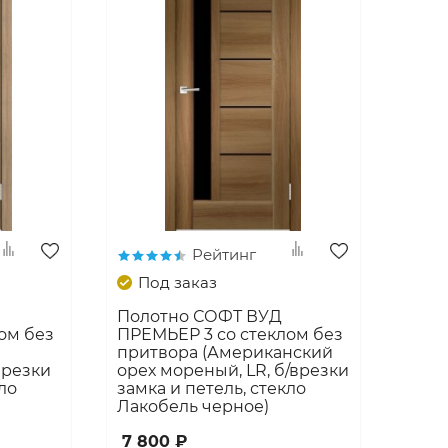
Рейтинг
Под заказ
Полотно СОФТ ВУД
ом без
ПРЕМЬЕР 3 со стеклом без
притвора (Американский
врезки
орех мореный, LR, б/врезки
ло
замка и петель, стекло
Лакобель черное)
7 800 ₽