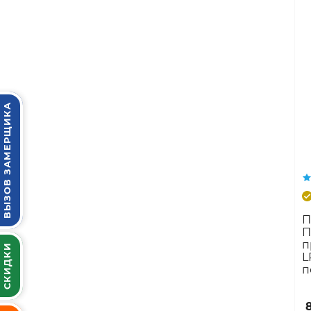
ВЫЗОВ ЗАМЕРЩИКА
П
П
п
СКИДКИ
L
п