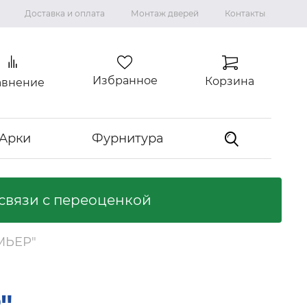
Доставка и оплата
Монтаж дверей
Контакты
Избранное
Корзина
авнение
Арки
Фурнитура
связи с переоценкой
Коллекция "ВИЛЛА"
Ламинированные двери
МЬЕР"
Ликвидация коллекций
Входные двери
"
Входные двери с терморазрывом