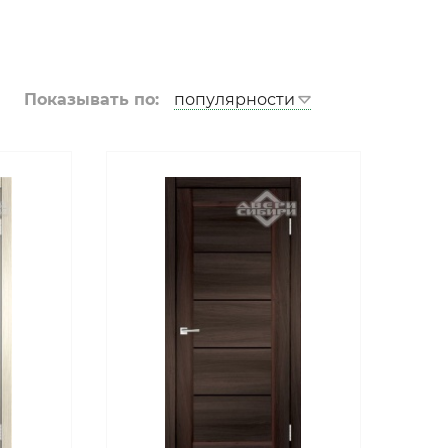
Металл-М
Алмаз
Город Мастеров
Показывать по:
Ретвизан
ПРОМЕТ
Противопожарные двери
Распродажа и Акции
Арки
Лесма (Ярославль)
Фурнитура
Ручки дверные Нора-М
Ручки дверные PUNTO
Ручки дверные PUERTO