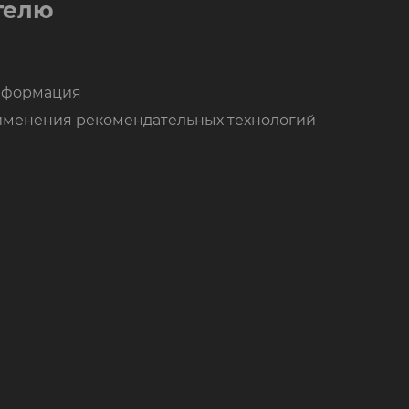
телю
нформация
именения рекомендательных технологий