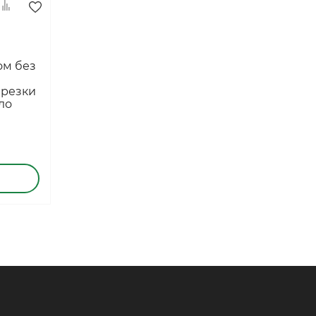
ом без
врезки
ло