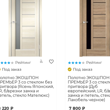
Рейтинг
Рейтинг
Под заказ
Под заказ
олотно ЭКОШПОН
Полотно ЭКОШПОН
РЕМЬЕР 3 со стеклом без
ПРЕМЬЕР 3 со стекл
ритвора (Ясень Японский,
притвора (Дуб
R, б/врезки замка и
европейский, LR, б/
етель, стекло Мателюкс)
замка и петель, стек
Лакобель черное)
8 220 ₽
7 800 ₽