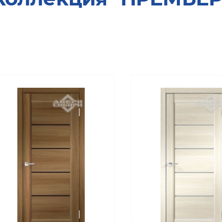
Коллекция «Неоклассика ПРО Эмаль»
Коллекция «Мегаполис»
Коллекция «Галерея»
Коллекция «Мегаполис Глянец»
Коллекция «Под отделку»
Коллекция «Классика Эмаль»
Фабрика «AquaDoor»
Фабрика «Верда»
Фабрика «PORTA PRIMA»
Фабрика «VellDoris»
Коллекция "СТАЙЛ"
Коллекция "ЛИНИЯ"
Коллекция "НЕКСТ"
Коллекция "ДУПЛЕКС"