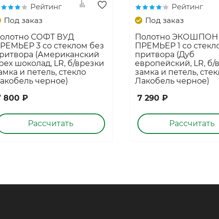
Рейтинг
Рейтинг
Под заказ
Под заказ
олотно СОФТ ВУД
Полотно ЭКОШПОН
РЕМЬЕР 3 со стеклом без
ПРЕМЬЕР 1 со стекл
ритвора (Американский
притвора (Дуб
рех шоколад, LR, б/врезки
европейский, LR, б/
амка и петель, стекло
замка и петель, стек
акобель черное)
Лакобель черное)
7 800 ₽
7 290 ₽
Рассчитать
Рассчитать