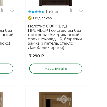
Ручки дверные РЕНЗ
Рейтинг
Дверные замки и защелки
Под заказ
Фурнитура для раздвижных дверей
Полотно СОФТ ВУД
Петли дверные
ом без
ПРЕМЬЕР 1 со стеклом без
онский,
Ограничители дверные
притвора (Американский
орех шоколад, LR, б/врезки
Торцевые шпингалеты
люкс)
замка и петель, стекло
Лакобель черное)
7 290 ₽
Рассчитать