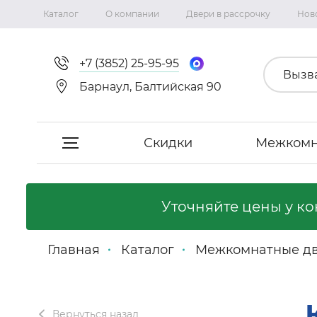
Каталог
О компании
Двери в рассрочку
Нов
+7 (3852) 25-95-95
Вызв
Барнаул, Балтийская 90
Скидки
Межкомн
Скидки
Уточняйте цены у к
Межкомнатные двери
Главная
Каталог
Межкомнатные д
Фабрика «Сириус-H»
Фабрика «Двери Точка.ру»
Вернуться назад
Коллекция Неаполь