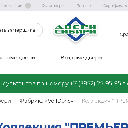
ости и акции
Фотогалерея
Погонаж
Сертификаты
0
ать замерщика
Ср
атные двери
Входные двери
онсультантов по номеру
+7 (3852) 25-95-95
в 
Коллекция «Графика»
Коллекция «Империя»
вери
Фабрика «VellDoris»
Коллекция "ПРЕ
Коллекция «Геометрия Эмаль»
Коллекция "Альянс"
Коллекция «Вест»
Коллекция "ПРЕМЬЕР
Коллекция "Тренд Дорс"