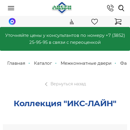
Уточняйте цены у консультантов по номеру
+7 (3852)
25-95-95
в связи с переоценкой
Главная
Каталог
Межкомнатные двери
Фабр
Вернуться назад
Коллекция "ИКС-ЛАЙН"