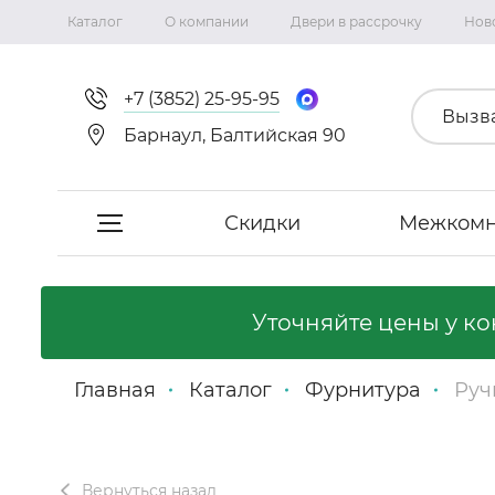
Каталог
О компании
Двери в рассрочку
Нов
+7 (3852) 25-95-95
Вызв
Барнаул, Балтийская 90
Скидки
Межкомн
Скидки
Уточняйте цены у к
Межкомнатные двери
Главная
Каталог
Фурнитура
Руч
Фабрика «Сириус-H»
Фабрика «Двери Точка.ру»
Вернуться назад
Коллекция Неаполь