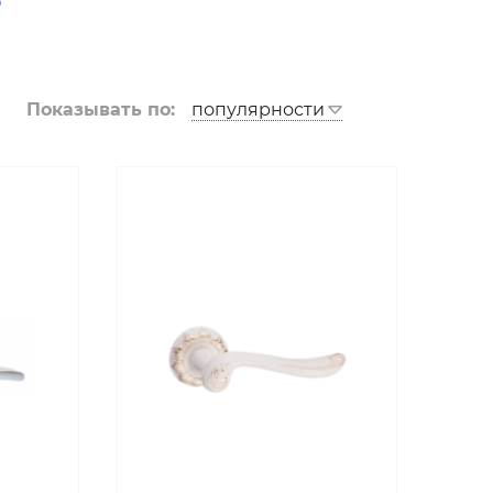
Металл-М
Алмаз
Город Мастеров
Показывать по:
Ретвизан
ПРОМЕТ
Противопожарные двери
Распродажа и Акции
Арки
Лесма (Ярославль)
Фурнитура
Ручки дверные Нора-М
Ручки дверные PUNTO
Ручки дверные PUERTO