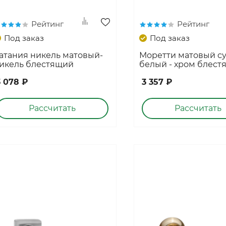
Коллекция "СКАНДИ"
Коллекция "ИКС-ЛАЙН"
Рейтинг
Рейтинг
Под заказ
Под заказ
Коллекция "ПРЕМЬЕР"
Коллекция "АЛЬТО"
атания никель матовый-
Моретти матовый с
икель блестящий
белый - хром блест
Коллекция "Щитовые полотна"
3 078 ₽
3 357 ₽
Коллекция "Фрезерованные полотна"
Коллекция "ИНВИЗИБЛ"
Рассчитать
Рассчитать