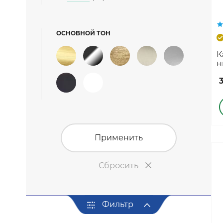
Коллекция «Деканто Light»
Коллекция «Тамбурат Лофт»
ОСНОВНОЙ ТОН
Коллекция «Мадрид»
Коллекция «Деканто»
К
н
Uberture коллекция «TAMBURAT»
Фабрика «ALBERO»
Коллекция "Мегаполис Эко-вуд"
Применить
Сбросить
Фильтр