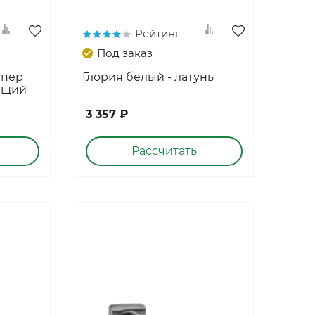
Ручки дверные РЕНЗ
Рейтинг
Дверные замки и защелки
Под заказ
Фурнитура для раздвижных дверей
упер
Глория белый - латунь
Петли дверные
ящий
Ограничители дверные
3 357 ₽
Торцевые шпингалеты
Рассчитать