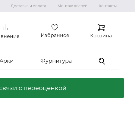
Доставка и оплата
Монтаж дверей
Контакты
Избранное
Корзина
авнение
Арки
Фурнитура
связи с переоценкой
Коллекция "ВИЛЛА"
Ламинированные двери
Ликвидация коллекций
Входные двери
З
Входные двери с терморазрывом