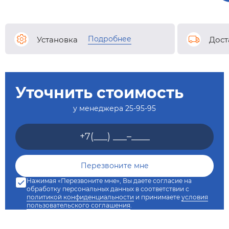
Подробнее
Установка
Дост
Уточнить стоимость
у менеджера
25-95-95
Нажимая «Перезвоните мне», Вы даете согласие на
обработку персональных данных в соответствии с
политикой конфиденциальности
и принимаете
условия
пользовательского соглашения
.