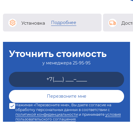
Подробнее
Установка
Дост
Уточнить стоимость
у менеджера
25-95-95
Нажимая «Перезвоните мне», Вы даете согласие на
обработку персональных данных в соответствии с
политикой конфиденциальности
и принимаете
условия
пользовательского соглашения
.