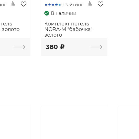
инг
Рейтинг
В наличии
етель
Комплект петель
 золото
NORA-M "бабочка"
золото
380
c
ы