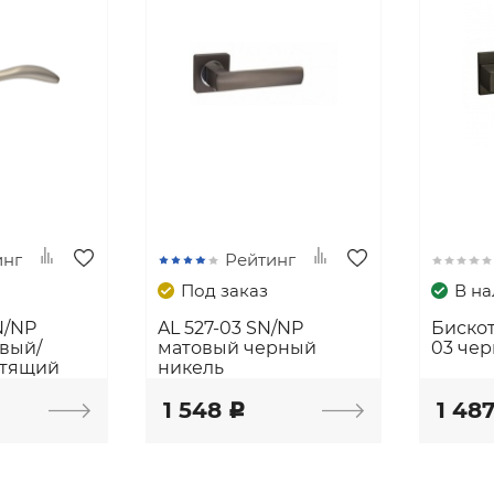
инг
Рейтинг
Под заказ
В н
N/NP
AL 527-03 SN/NP
Бискот
вый/
матовый черный
03 че
стящий
никель
1 548
1 48
c