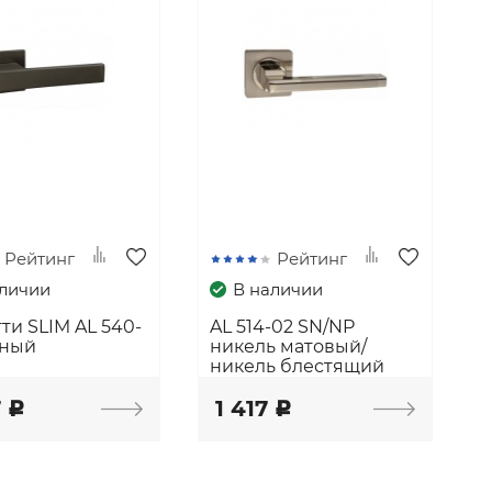
Рейтинг
Рейтинг
аличии
В наличии
ти SLIM AL 540-
AL 514-02 SN/NP
рный
никель матовый/
никель блестящий
7
1 417
c
c