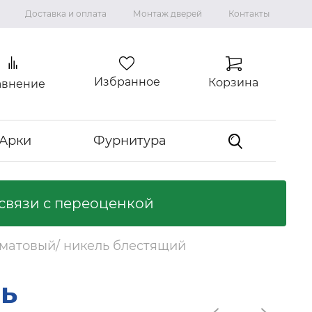
Доставка и оплата
Монтаж дверей
Контакты
Избранное
Корзина
авнение
Арки
Фурнитура
связи с переоценкой
Коллекция "ВИЛЛА"
Ламинированные двери
 матовый/ никель блестящий
Ликвидация коллекций
Входные двери
ль
Входные двери с терморазрывом