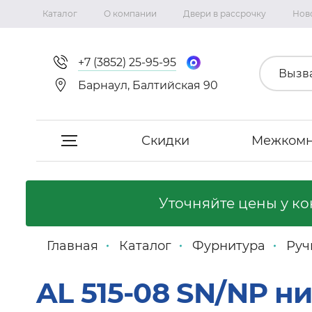
Каталог
О компании
Двери в рассрочку
Нов
+7 (3852) 25-95-95
Вызв
Барнаул, Балтийская 90
Скидки
Межкомн
Скидки
Уточняйте цены у к
Межкомнатные двери
Главная
Каталог
Фурнитура
Руч
Фабрика «Сириус-H»
AL 515-08 SN/NP н
Фабрика «Двери Точка.ру»
Коллекция Неаполь