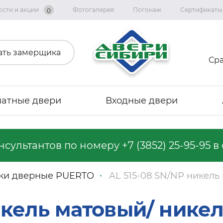
ости и акции
Фотогалерея
Погонаж
Сертификаты
0
ать замерщика
Ср
атные двери
Входные двери
онсультантов по номеру
+7 (3852) 25-95-95
в 
Коллекция «Графика»
Коллекция «Империя»
ки дверные PUERTO
AL 515-08 SN/NP никель
Коллекция «Геометрия Эмаль»
Коллекция "Альянс"
икель матовый/ нике
Коллекция «Вест»
Коллекция "Тренд Дорс"