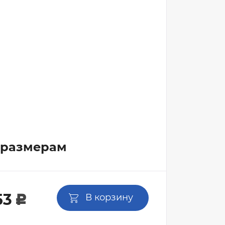
Ручки дверные РЕНЗ
Дверные замки и защелки
Фурнитура для раздвижных дверей
Петли дверные
Ограничители дверные
Торцевые шпингалеты
 размерам
53
В корзину
c