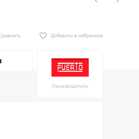
Металл-М
Алмаз
Город Мастеров
Ретвизан
Сравнить
Добавить в избранное
ПРОМЕТ
Противопожарные двери
и
Распродажа и Акции
Арки
Производитель
Лесма (Ярославль)
Фурнитура
Ручки дверные Нора-М
Ручки дверные PUNTO
Ручки дверные PUERTO