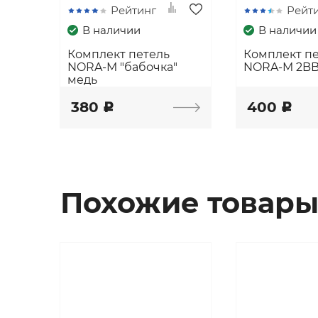
Рейтинг
Рейт
В наличии
В наличии
Комплект петель
Комплект п
NORA-M "бабочка"
NORA-M 2BB
медь
380
400
c
c
Похожие товар