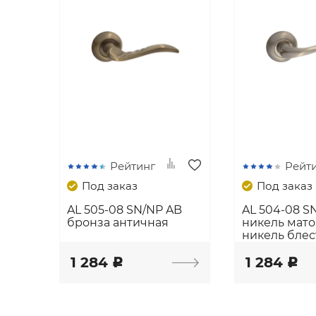
Рейтинг
Рейт
Под заказ
Под заказ
AL 505-08 SN/NP AB
AL 504-08 S
бронза античная
никель мато
никель бле
1 284
1 284
c
c