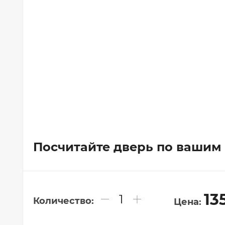
Коллекция "СКАНДИ"
Коллекция "ИКС-ЛАЙН"
Коллекция "ПРЕМЬЕР"
Коллекция "АЛЬТО"
Коллекция "Щитовые полотна"
Коллекция "Фрезерованные полотна"
Коллекция "ИНВИЗИБЛ"
Посчитайте дверь по вашим
13
Количество:
Цена: