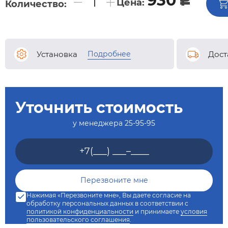
930
Цена:
Количество:
Подробнее
Установка
Дост
Уточнить стоимость
у менеджера
25-95-95
Нажимая «Перезвоните мне», Вы даете согласие на
обработку персональных данных в соответствии с
политикой конфиденциальности
и принимаете
условия
пользовательского соглашения
.