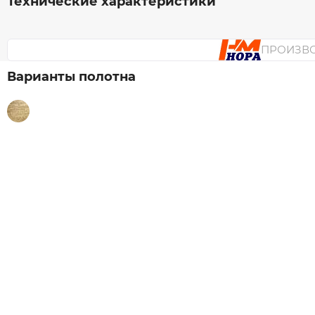
Технические характеристики
ПРОИЗВ
Варианты полотна