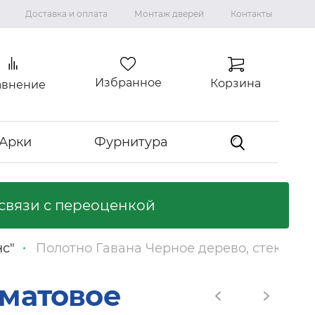
Доставка и оплата
Монтаж дверей
Контакты
Избранное
Корзина
авнение
Арки
Фурнитура
связи с переоценкой
Коллекция "ВИЛЛА"
Ламинированные двери
нс"
Полотно Гавана Черное дерево, стекло м
Ликвидация коллекций
Входные двери
 матовое
Входные двери с терморазрывом