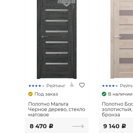
Рейтинг
Рейт
Под заказ
В наличии
Полотно Мальта
Полотно Бо
Черное дерево, стекло
золотистый,
матовое
бронза
8 470
9 140
c
c