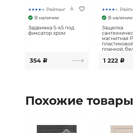
Рейтинг
Рейт
В наличии
В наличии
Задвижка 5-45 под
Защелка
фиксатор хром
сантехниче
магнитная 
пластиковой
планкой, бе
354
1 222
c
c
Похожие товар