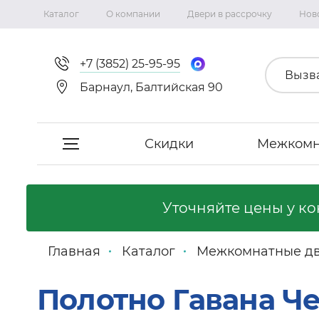
Каталог
О компании
Двери в рассрочку
Нов
+7 (3852) 25-95-95
Вызв
Барнаул, Балтийская 90
Скидки
Межкомн
Скидки
Уточняйте цены у к
Межкомнатные двери
Главная
Каталог
Межкомнатные д
Фабрика «Сириус-H»
Полотно Гавана Че
Фабрика «Двери Точка.ру»
Коллекция Неаполь