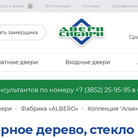
ости и акции
Фотогалерея
Погонаж
Сертификаты
0
ать замерщика
Ср
атные двери
Входные двери
онсультантов по номеру
+7 (3852) 25-95-95
в 
Коллекция «Графика»
Коллекция «Империя»
вери
Фабрика «ALBERO»
Коллекция "Алья
Коллекция «Геометрия Эмаль»
Коллекция "Альянс"
рное дерево, стекло
Коллекция «Вест»
Коллекция "Тренд Дорс"