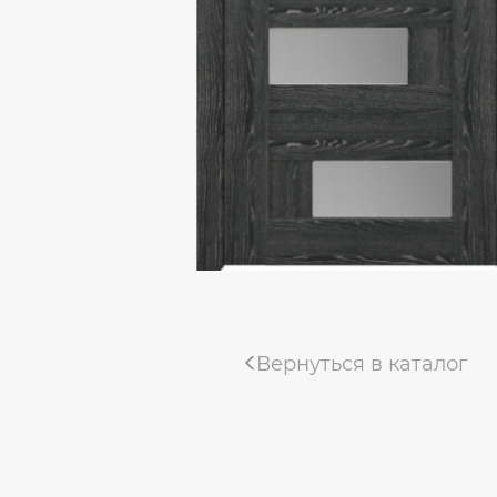
Коллекция «Деканто Light»
Коллекция «Тамбурат Лофт»
Коллекция «Мадрид»
Коллекция «Деканто»
Uberture коллекция «TAMBURAT»
Фабрика «ALBERO»
Коллекция "Мегаполис Эко-вуд"
Вернуться в каталог