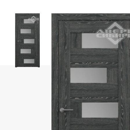
Фабрика «Portika»
Фабрика «АЛТА»
Фабрика OPTIMA PORTE
Коллекция Парма
Коллекция Неаполь
Коллекция Турин
Коллекция Сицилия
Коллекция Тоскана
Фабрика «ЛайнДор»
Фабрика «Леском»
Фабрика «Дубрава-Сибирь»
Фабрика «Uberture»
Коллекция «Катунь»
Uberture коллекция «TAMBURAT Light»