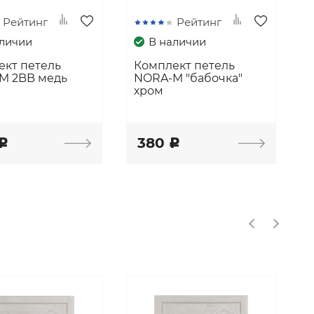
Рейтинг
Рейтинг
аличии
В наличии
ект петель
Комплект петель
M 2BB медь
NORA-M "бабочка"
хром
380
c
c