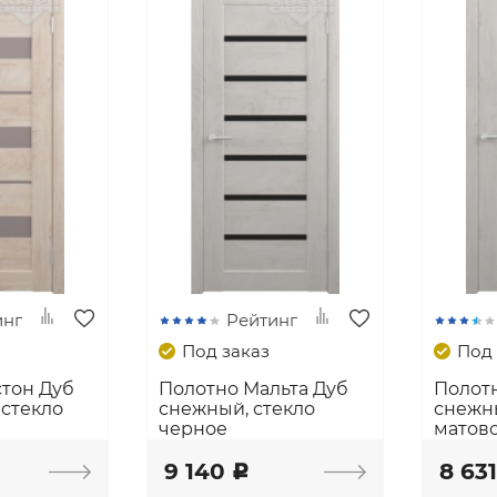
инг
Рейтинг
Под заказ
Под 
стон Дуб
Полотно Мальта Дуб
Полот
 стекло
снежный, стекло
снежны
черное
матов
9 140
8 63
c