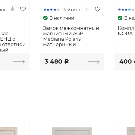
инг
Рейтинг
В наличии
В н
Замок межкомнатный
Компл
ская
магнитный AGB
NORA-
РЕНЦ с
Mediana Polaris
 ответной
мат.чернный
лый
3 480
400
c
ы