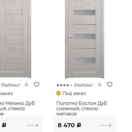
Рейтинг
Рейтинг
заказ
Под заказ
но Мехико Дуб
Полотно Бостон Дуб
й, стекло
снежный, стекло
ое
матовое
1
8 470
c
c