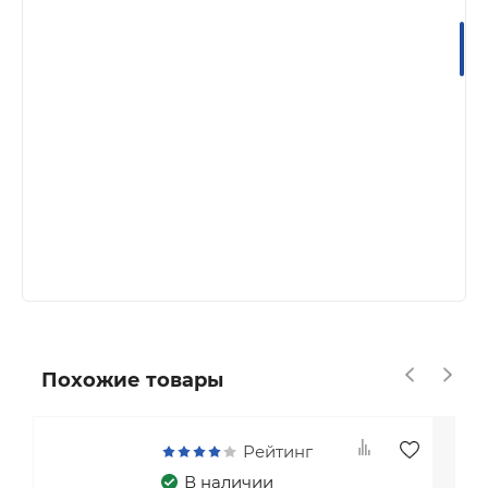
Инструкция по сборке, рейки.
Стандартные размеры:
ширина наличника — 90 мм
высота стоек — 1800 мм
толщина стены — 190 мм
ширина проема — 850-950, 950-1050, 750-
1450 мм (универсальный размер,
комплектуется сводорасширителем
600мм).
Похожие товары
Рейтинг
В наличии