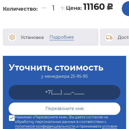
11160
c
Цена:
Количество:
Подробнее
Установка
Дост
Уточнить стоимость
у менеджера
25-95-95
Нажимая «Перезвоните мне», Вы даете согласие на
обработку персональных данных в соответствии с
политикой конфиденциальности
и принимаете
условия