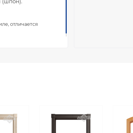
 (шпон).
ле, отличается
ы