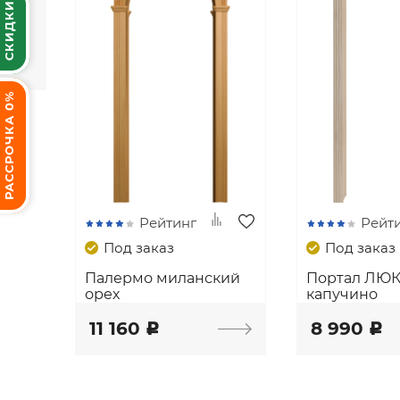
СКИДКИ
РАССРОЧКА 0%
Рейтинг
Рейт
Под заказ
Под заказ
Палермо миланский
Портал ЛЮ
орех
капучино
11 160
8 990
c
c