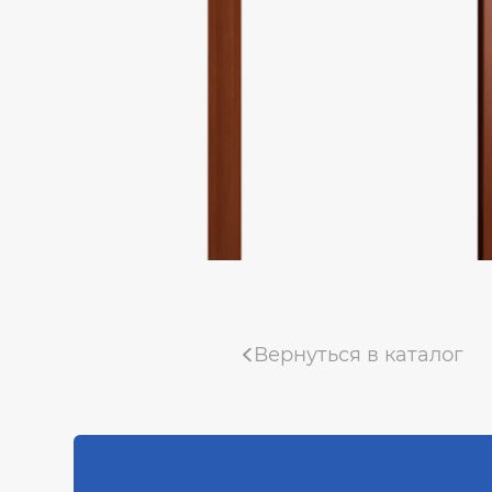
Коллекция «Деканто Light»
Коллекция «Тамбурат Лофт»
Коллекция «Мадрид»
Коллекция «Деканто»
Uberture коллекция «TAMBURAT»
Фабрика «ALBERO»
Коллекция "Мегаполис Эко-вуд"
Вернуться в каталог