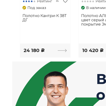
Рейтинг
Рейт
Под заказ
В наличии
Полотно Кантри-К 38Т
Полотно АЛЬ
ДГ
цвет серый 
покрытие Э
24 180
10 420
c
c
В
о