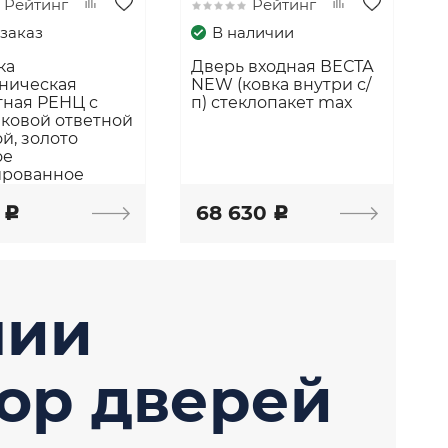
Рейтинг
Рейтинг
заказ
В наличии
ка
Дверь входная ВЕСТА
хническая
NEW (ковка внутри с/
тная РЕНЦ с
п) стеклопакет max
ковой ответной
й, золото
ое
ированное
2
68 630
c
c
чии
ор дверей