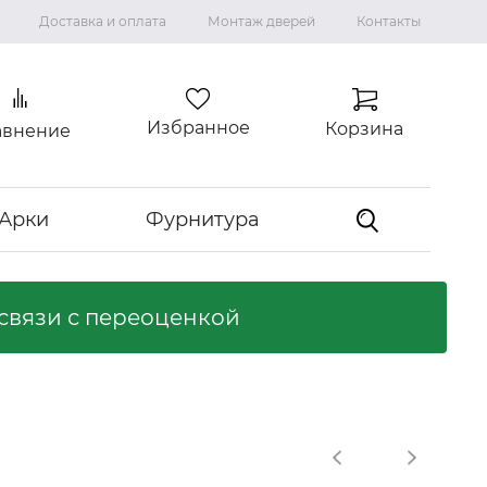
Доставка и оплата
Монтаж дверей
Контакты
Избранное
Корзина
авнение
Арки
Фурнитура
связи с переоценкой
Коллекция "ВИЛЛА"
Ламинированные двери
Ликвидация коллекций
Входные двери
Входные двери с терморазрывом