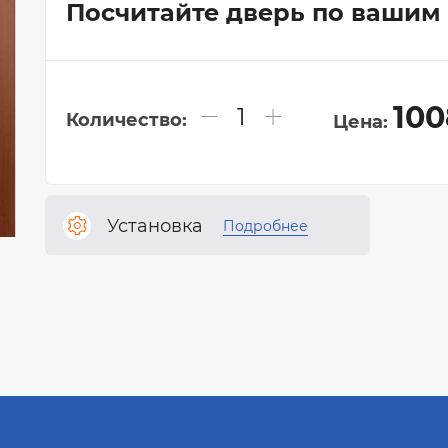
Посчитайте дверь по вашим
Коллекция "СКАНДИ"
Коллекция "ИКС-ЛАЙН"
Коллекция "ПРЕМЬЕР"
Коллекция "АЛЬТО"
100
Количество:
Цена:
Коллекция "Щитовые полотна"
Коллекция "Фрезерованные полотна"
Коллекция "ИНВИЗИБЛ"
Установка
Подробнее