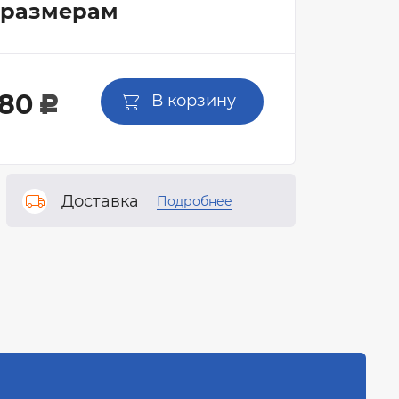
 размерам
Ручки дверные РЕНЗ
Дверные замки и защелки
Фурнитура для раздвижных дверей
80
В корзину
c
Петли дверные
Ограничители дверные
Торцевые шпингалеты
Доставка
Подробнее