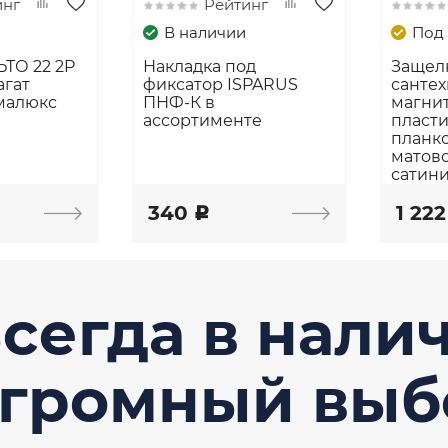
инг
Рейтинг
В наличии
Под 
ТО 22 2P
Накладка под
Защел
агат
фиксатор ISPARUS
санте
малюкс
ПНФ-К в
магни
ассортименте
пласти
планко
матов
сатин
340
1 22
c
сегда в нали
громный выб