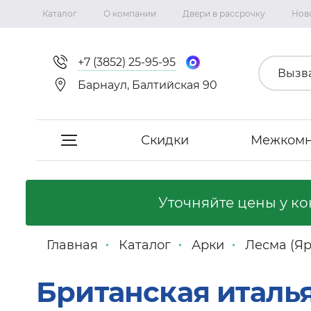
Каталог
О компании
Двери в рассрочку
Нов
+7 (3852) 25-95-95
Вызв
Барнаул, Балтийская 90
Скидки
Межкомн
Скидки
Уточняйте цены у к
Межкомнатные двери
Главная
Каталог
Арки
Лесма (Яр
Фабрика «Сириус-H»
Британская италь
Фабрика «Двери Точка.ру»
Коллекция Неаполь