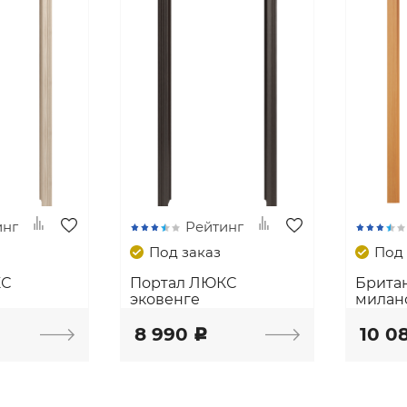
инг
Рейтинг
Под заказ
Под 
КС
Портал ЛЮКС
Брита
эковенге
милан
8 990
10 0
c