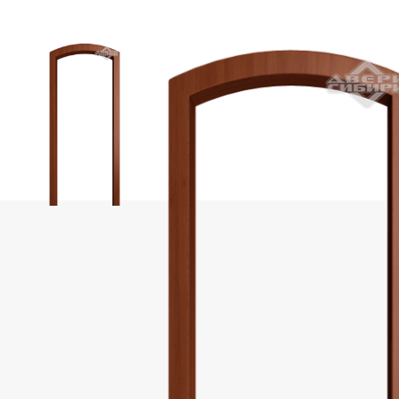
Фабрика «Portika»
Фабрика «АЛТА»
Фабрика OPTIMA PORTE
Коллекция Парма
Коллекция Неаполь
Коллекция Турин
Коллекция Сицилия
Коллекция Тоскана
Фабрика «ЛайнДор»
Фабрика «Леском»
Фабрика «Дубрава-Сибирь»
Фабрика «Uberture»
Коллекция «Катунь»
Uberture коллекция «TAMBURAT Light»