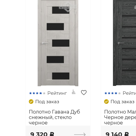
Рейтинг
Рейт
Под заказ
Под заказ
Полотно Гавана Дуб
Полотно Ма
снежный, стекло
Черное дере
черное
черное
9 320
9 140
c
c