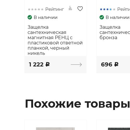
Рейтинг
Рейт
В наличии
В наличии
Защелка
Защелка
сантехническая
сантехниче
магнитная РЕНЦ с
бронза
пластиковой ответной
планкой, черный
никель
1 222
696
c
c
Похожие товар