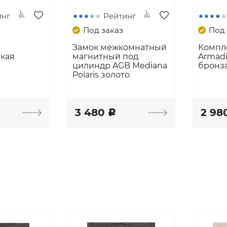
инг
Рейтинг
Под заказ
Под 
Замок межкомнатный
Компл
ская
магнитный под
Armadi
цилиндр AGB Mediana
бронз
Polaris золото
3 480
2 98
c
ы