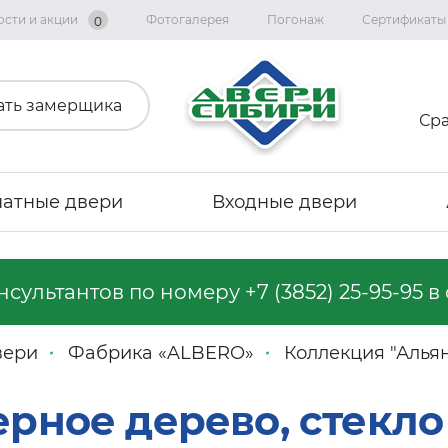
ости и акции
Фотогалерея
Погонаж
Сертификаты
0
ать замерщика
Ср
атные двери
Входные двери
онсультантов по номеру
+7 (3852) 25-95-95
в 
Коллекция «Графика»
Коллекция «Империя»
вери
Фабрика «ALBERO»
Коллекция "Алья
Коллекция «Геометрия Эмаль»
Коллекция "Альянс"
ерное дерево, стекло
Коллекция «Вест»
Коллекция "Тренд Дорс"