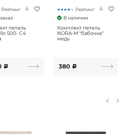
Рейтинг
Рейтинг
заказ
В наличии
ект петель
Комплект петель
llo 500- C4
NORA-M "бабочка"
а
медь
0
380
c
c