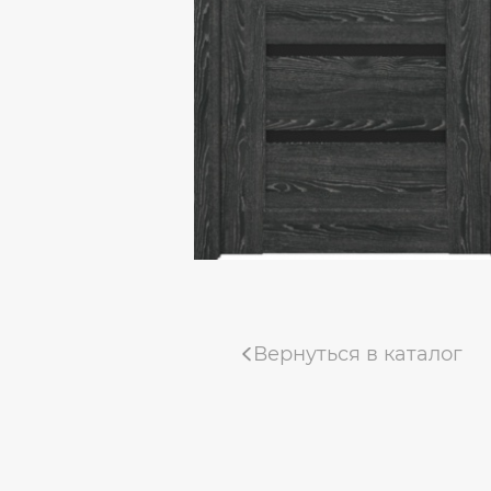
Коллекция «Деканто Light»
Коллекция «Тамбурат Лофт»
Коллекция «Мадрид»
Коллекция «Деканто»
Uberture коллекция «TAMBURAT»
Фабрика «ALBERO»
Коллекция "Мегаполис Эко-вуд"
Вернуться в каталог