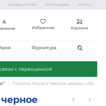
Доставка и оплата
Монтаж дверей
Контакты
Избранное
Корзина
авнение
Арки
Фурнитура
связи с переоценкой
Коллекция "ВИЛЛА"
Ламинированные двери
нс"
Полотно Мальта Черное дерево, стекло ч
Ликвидация коллекций
Входные двери
 черное
Входные двери с терморазрывом