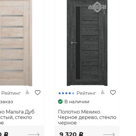
Рейтинг
Рейтинг
заказ
В наличии
о Мальта Дуб
Полотно Мехико
стый, стекло
Черное дерево, стекло
ое
черное
0
9 320
c
c