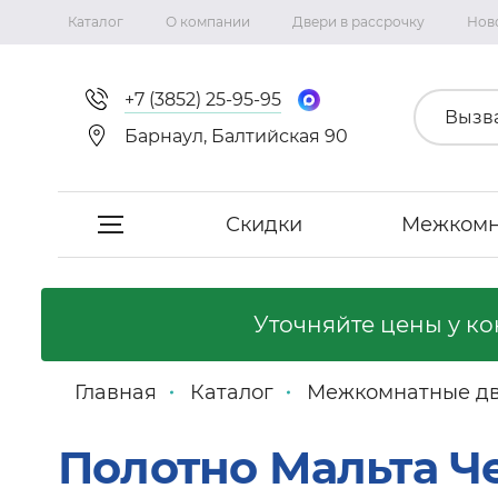
Каталог
О компании
Двери в рассрочку
Нов
+7 (3852) 25-95-95
Вызв
Барнаул, Балтийская 90
Скидки
Межкомн
Скидки
Уточняйте цены у к
Межкомнатные двери
Главная
Каталог
Межкомнатные д
Фабрика «Сириус-H»
Полотно Мальта Ч
Фабрика «Двери Точка.ру»
Коллекция Неаполь