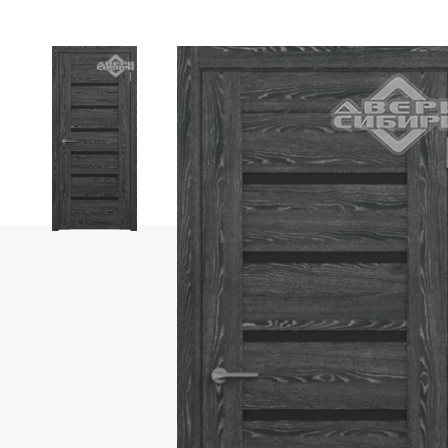
Фабрика «Portika»
Фабрика «АЛТА»
Фабрика OPTIMA PORTE
Коллекция Парма
Коллекция Неаполь
Коллекция Турин
Коллекция Сицилия
Коллекция Тоскана
Фабрика «ЛайнДор»
Фабрика «Леском»
Фабрика «Дубрава-Сибирь»
Фабрика «Uberture»
Коллекция «Катунь»
Uberture коллекция «TAMBURAT Light»