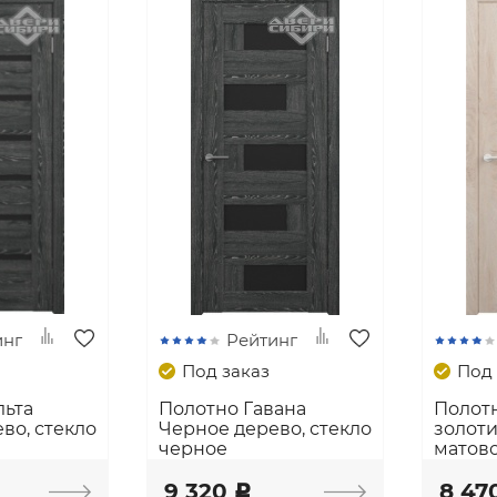
инг
Рейтинг
Под заказ
Под 
льта
Полотно Гавана
Полотн
во, стекло
Черное дерево, стекло
золоти
черное
матов
9 320
8 47
c