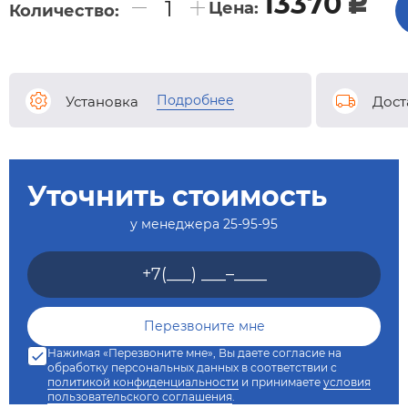
13370
c
Цена:
Количество:
Подробнее
Установка
Дост
Уточнить стоимость
у менеджера
25-95-95
Нажимая «Перезвоните мне», Вы даете согласие на
обработку персональных данных в соответствии с
политикой конфиденциальности
и принимаете
условия
пользовательского соглашения
.