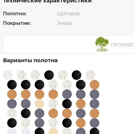
Технические характеристики
Полотно:
Щитовое
Покрытие:
Эмаль
ПРОИЗВ
Варианты полотна