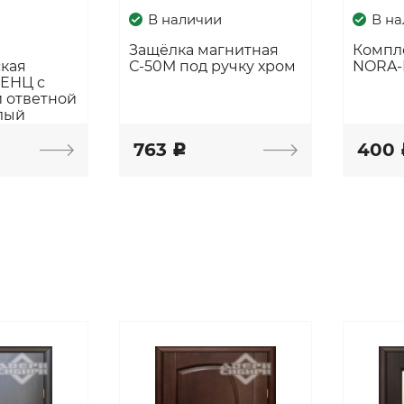
В наличии
В н
Защёлка магнитная
Компл
ская
С-50М под ручку хром
NORA-
РЕНЦ с
 ответной
лый
763
400
c
ы