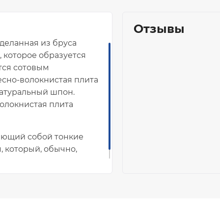
Отзывы
деланная из бруса
, которое образуется
тся сотовым
есно-волокнистая плита
атуральный шпон
.
олокнистая плита
яющий собой тонкие
, который, обычно,