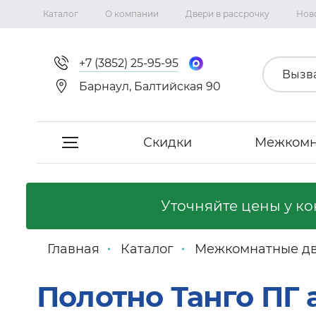
Каталог
О компании
Двери в рассрочку
Нов
+7 (3852) 25-95-95
Вызв
Барнаул, Балтийская 90
Скидки
Межкомн
Скидки
Уточняйте цены у к
Межкомнатные двери
Главная
Каталог
Межкомнатные д
Фабрика «Сириус-H»
Полотно Танго ПГ
Фабрика «Двери Точка.ру»
Коллекция Неаполь