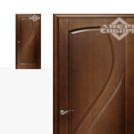
Фабрика «Portika»
Фабрика «АЛТА»
Фабрика OPTIMA PORTE
Коллекция Парма
Коллекция Неаполь
Коллекция Турин
Коллекция Сицилия
Коллекция Тоскана
Фабрика «ЛайнДор»
Фабрика «Леском»
Фабрика «Дубрава-Сибирь»
Фабрика «Uberture»
Коллекция «Катунь»
Uberture коллекция «TAMBURAT Light»