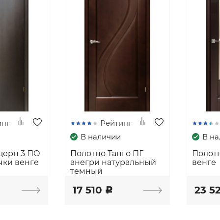
инг
Рейтинг
В наличии
В н
дерн 3 ПО
Полотно Танго ПГ
Полот
чки венге
анегри натуральный
венге
темный
17 510
23 5
c