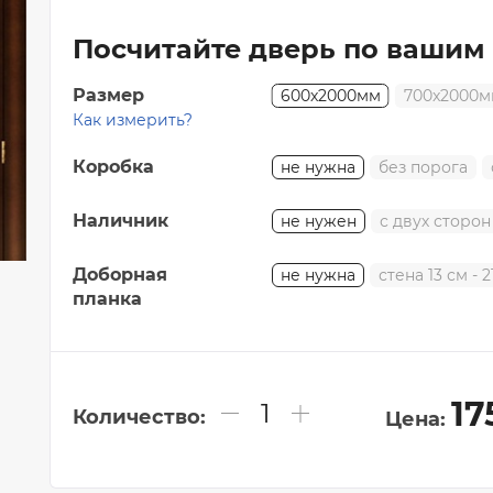
Коллекция "СКАНДИ"
Посчитайте дверь по вашим
Коллекция "ИКС-ЛАЙН"
Коллекция "ПРЕМЬЕР"
Размер
600x2000мм
700x2000м
Коллекция "АЛЬТО"
Как измерить?
Коллекция "Щитовые полотна"
Коробка
не нужна
без порога
Коллекция "Фрезерованные полотна"
Коллекция "ИНВИЗИБЛ"
Наличник
не нужен
с двух сторон
Доборная
не нужна
стена 13 см - 2
планка
17
Количество:
Цена: