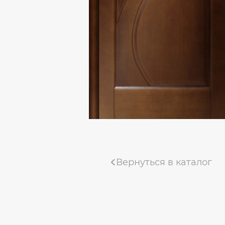
Коллекция «Деканто Light»
Коллекция «Тамбурат Лофт»
Коллекция «Мадрид»
Коллекция «Деканто»
Uberture коллекция «TAMBURAT»
Фабрика «ALBERO»
Коллекция "Мегаполис Эко-вуд"
Вернуться в каталог