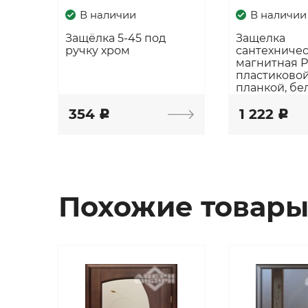
В наличии
В наличии
Защёлка 5-45 под
Защелка
ручку хром
сантехниче
магнитная 
пластиковой
планкой, бе
354
1 222
c
c
Похожие товар