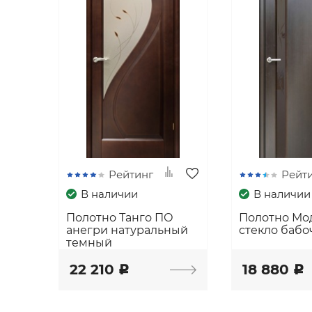
Рейтинг
Рейт
В наличии
В наличии
Полотно Танго ПО
Полотно Мо
анегри натуральный
стекло бабо
темный
22 210
18 880
c
c