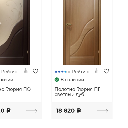
Рейтинг
Рейтинг
аличии
В наличии
но Глория ПО
Полотно Глория ПГ
светлый дуб
20
18 820
c
c