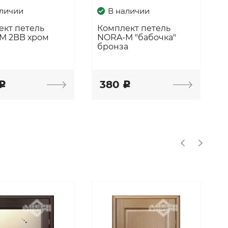
аличии
В наличии
ект петель
Комплект петель
M 2BB хром
NORA-M "бабочка"
бронза
380
c
c