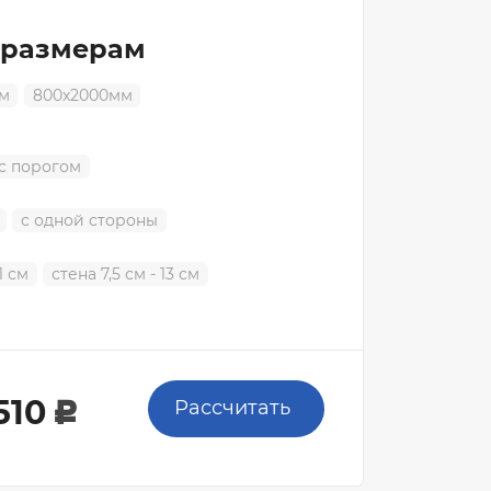
Ручки дверные РЕНЗ
 размерам
Дверные замки и защелки
Фурнитура для раздвижных дверей
м
800x2000мм
Петли дверные
Ограничители дверные
с порогом
Торцевые шпингалеты
с одной стороны
1 см
стена 7,5 см - 13 см
510
Рассчитать
c