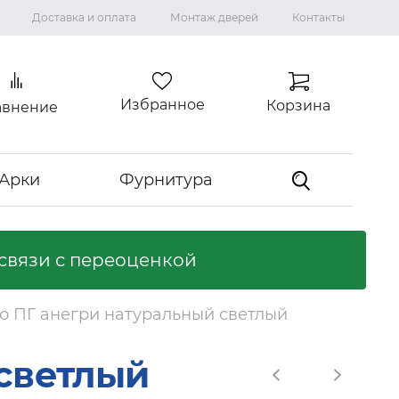
Доставка и оплата
Монтаж дверей
Контакты
Избранное
Корзина
авнение
Арки
Фурнитура
связи с переоценкой
Коллекция "ВИЛЛА"
Ламинированные двери
о ПГ анегри натуральный светлый
Ликвидация коллекций
Входные двери
 светлый
Входные двери с терморазрывом