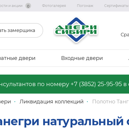
ости и акции
Фотогалерея
Погонаж
Сертификаты
0
ать замерщика
Ср
атные двери
Входные двери
онсультантов по номеру
+7 (3852) 25-95-95
в 
Коллекция «Графика»
Коллекция «Империя»
вери
Ликвидация коллекций
Полотно Танг
Коллекция «Геометрия Эмаль»
Коллекция "Альянс"
 анегри натуральный
Коллекция «Вест»
Коллекция "Тренд Дорс"