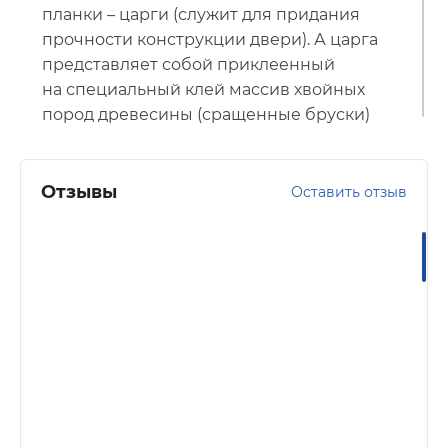
планки – царги (служит для придания
прочности конструкции двери). А царга
представляет собой приклеенный
на специальный клей массив хвойных
пород древесины (сращенные бруски)
с МДФ (древесно-волокнистая плита
средней плотности).
Отзывы
Оставить отзыв
ПокрытиеEcoTex
(ЭкоТэкс). Новое
текстурное покрытие EcoTex —
многослойное покрытие на натуральной
основе
(целлюлоза, смола). Наиболее
экологичный на сегодняшний день
облицовочный материал, с максимально
выраженной текстурой, производимый
по стандартам качества ЕС.
Стекло белое
матовое.