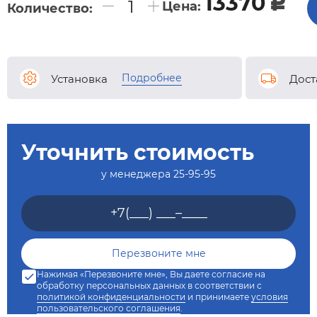
13370
c
Цена:
Количество:
Подробнее
Установка
Дост
Уточнить стоимость
у менеджера
25-95-95
Нажимая «Перезвоните мне», Вы даете согласие на
обработку персональных данных в соответствии с
политикой конфиденциальности
и принимаете
условия
пользовательского соглашения
.