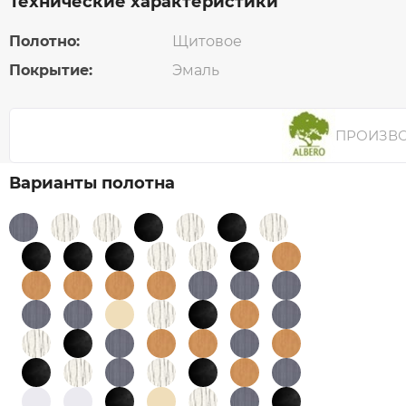
Технические характеристики
Полотно:
Щитовое
Покрытие:
Эмаль
ПРОИЗВ
Варианты полотна