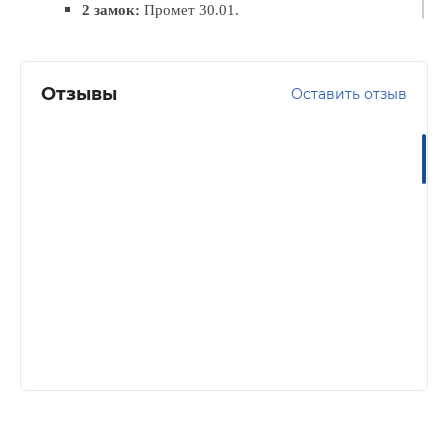
2 замок:
Промет
30.01.
Внутренняя панель:
МДФ панель
Цвет панели:
Дуб шале снежный
Отзывы
Оставить отзыв
Наполнение:
пенополистирол
Уплотнитель:
3 контура
Терморазрыв:
есть
Фурнитура:
раздельная ручка, задвижка, глазок,
э
ксцентрик
.
Цвет фурнитуры:
хром
Конструкция правого/левого исполнения,
с порогом, открывание наружу.
Дверь предназначена для установки в закрытых
отапливаемых и вентилируемых помещениях
при температуре окружающего воздуха от +1
до +40 С.