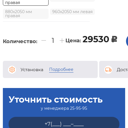
правая
880x2050 мм
960x2050 мм левая
правая
29530
c
Цена:
Количество:
Подробнее
Установка
Дост
Уточнить стоимость
у менеджера
25-95-95