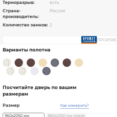
Терморазрыв:
есть
Страна-
Россия
производитель:
Количество замков:
2
ПРОИЗВ
Варианты полотна
Посчитайте дверь по вашим
размерам
Размер
Как измерить?
960x2050 мм
880x2050 мм левая