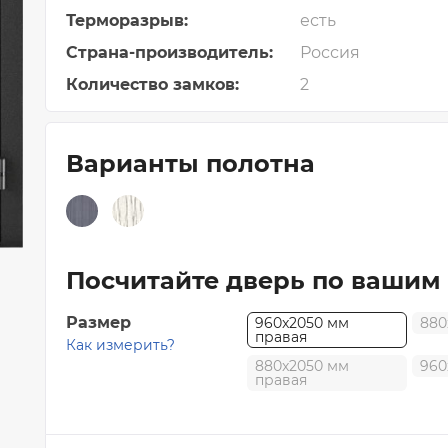
Коллекция "СКАНДИ"
Терморазрыв:
есть
Коллекция "ИКС-ЛАЙН"
Страна-производитель:
Россия
Коллекция "ПРЕМЬЕР"
Количество замков:
2
Коллекция "АЛЬТО"
Коллекция "Щитовые полотна"
Варианты полотна
Коллекция "Фрезерованные полотна"
Коллекция "ИНВИЗИБЛ"
Посчитайте дверь по вашим
Размер
960x2050 мм
880
правая
Как измерить?
880x2050 мм
960
правая