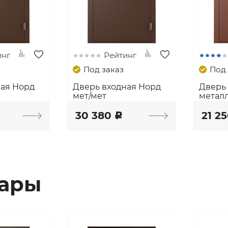
инг
Рейтинг
Под заказ
Под 
ная Норд
Дверь входная Норд
Дверь 
мет/мет
метал
30 380
21 2
c
вары