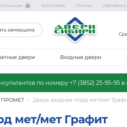
ости и акции
Фотогалерея
Погонаж
Сертификаты
0
ать замерщика
Ср
атные двери
Входные двери
онсультантов по номеру
+7 (3852) 25-95-95
в 
Коллекция «Графика»
Коллекция «Империя»
ПРОМЕТ
Дверь входная Норд мет/мет Граф
Коллекция «Геометрия Эмаль»
Коллекция "Альянс"
рд мет/мет Графит
Коллекция «Вест»
Коллекция "Тренд Дорс"