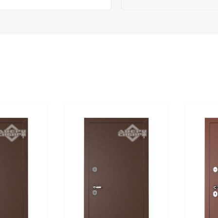
ы
 глазок, э
ксцентрик
.
, с порогом, открывание
акрытых отапливаемых
ературе окружающего