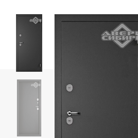
Фабрика «Portika»
Фабрика «АЛТА»
Фабрика OPTIMA PORTE
Коллекция Парма
Коллекция Неаполь
Коллекция Турин
Коллекция Сицилия
Коллекция Тоскана
Фабрика «ЛайнДор»
Фабрика «Леском»
Фабрика «Дубрава-Сибирь»
Фабрика «Uberture»
Коллекция «Катунь»
Uberture коллекция «TAMBURAT Light»