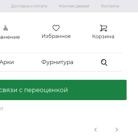
Доставка и оплата
Монтаж дверей
Контакты
Избранное
Корзина
авнение
Арки
Фурнитура
связи с переоценкой
Коллекция "ВИЛЛА"
Ламинированные двери
ит
Ликвидация коллекций
Входные двери
Входные двери с терморазрывом