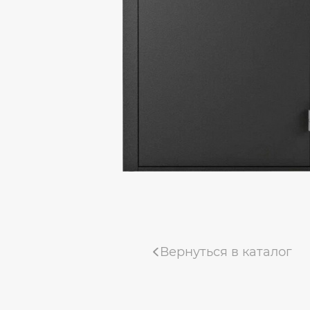
Коллекция «Деканто Light»
Коллекция «Тамбурат Лофт»
Коллекция «Мадрид»
Коллекция «Деканто»
Uberture коллекция «TAMBURAT»
Фабрика «ALBERO»
Коллекция "Мегаполис Эко-вуд"
Вернуться в каталог