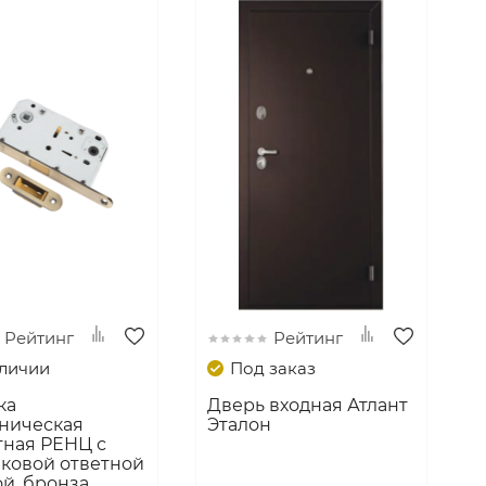
Рейтинг
Рейтинг
аличии
Под заказ
ка
Дверь входная Атлант
хническая
Эталон
тная РЕНЦ с
ковой ответной
й, бронза