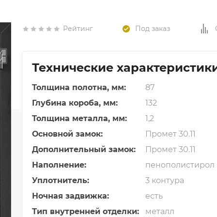
Коллекция «Неоклассика ПРО Эмаль»
Рейтинг
Под заказ
Коллекция «Мегаполис»
Коллекция «Галерея»
Коллекция «Мегаполис Глянец»
Технические характеристик
Коллекция «Под отделку»
Толщина полотна, мм:
87
Коллекция «Классика Эмаль»
Глубина короба, мм:
132
Фабрика «AquaDoor»
Толщина металла, мм:
1,2
Фабрика «Верда»
Фабрика «PORTA PRIMA»
Основной замок:
Промет 30.11
Фабрика «VellDoris»
Дополнительный замок:
Промет 30.11
Коллекция "СТАЙЛ"
Наполнение:
пенополистирол
Коллекция "ЛИНИЯ"
Уплотнитель:
3 контура
Коллекция "НЕКСТ"
Ночная задвижка:
есть
Коллекция "ДУПЛЕКС"
Тип внутренней отделки:
металл