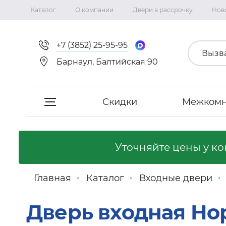
Каталог
О компании
Двери в рассрочку
Нов
+7 (3852) 25-95-95
Вызв
Барнаул, Балтийская 90
Скидки
Межкомн
Скидки
Уточняйте цены у к
Межкомнатные двери
Главная
Каталог
Входные двери
Фабрика «Сириус-H»
Дверь входная Но
Фабрика «Двери Точка.ру»
Коллекция Неаполь