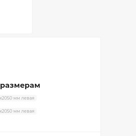
Ручки дверные РЕНЗ
Дверные замки и защелки
Фурнитура для раздвижных дверей
Петли дверные
Ограничители дверные
Торцевые шпингалеты
 размерам
x2050 мм левая
x2050 мм левая