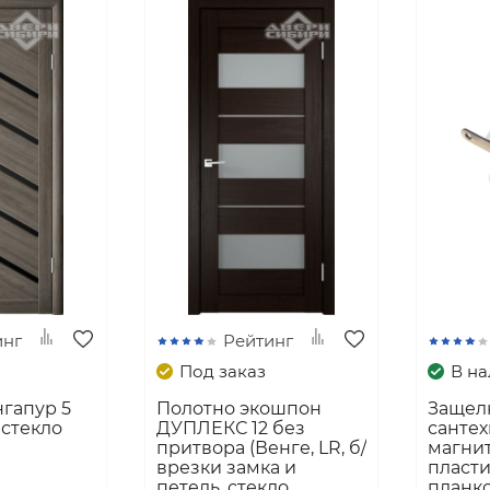
инг
Рейтинг
Под заказ
В н
гапур 5
Полотно экошпон
Защел
стекло
ДУПЛЕКС 12 без
санте
притвора (Венге, LR, б/
магни
врезки замка и
пласти
петель, стекло
планко