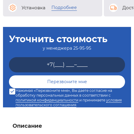
Подробнее
Установка
Дост
Уточнить стоимость
у менеджера
25-95-95
Нажимая «Перезвоните мне», Вы даете согласие на
обработку персональных данных в соответствии с
политикой конфиденциальности
и принимаете
условия
пользовательского соглашения
.
Описание