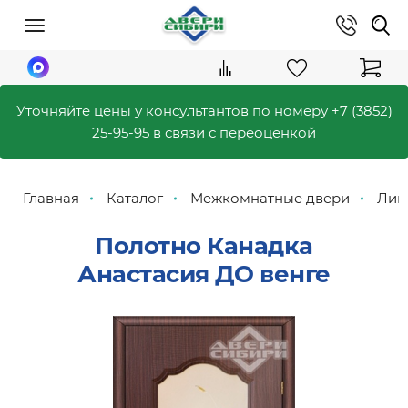
Уточняйте цены у консультантов по номеру
+7 (3852)
25-95-95
в связи с переоценкой
Главная
Каталог
Межкомнатные двери
Лик
Полотно Канадка
Анастасия ДО венге