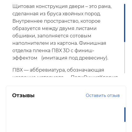
Щитовая конструкция двери – это рама,
сделанная из бруса хвойных пород.
Внутреннее пространство, которое
образуется между двумя листами
обшивки, заполняется сотовым
наполнителем из картона. Финишная
отделка пленка ПВХ 3D с финиш-
эффектом
(имитация под древесину).
ПВХ — аббревиатура, обозначающая
название материала — ПолиВинилХлорид.
Это полимер, пленка, которой
облицовывают полотно для придания
Отзывы
Оставить отзыв
ему эстетичного внешнего вида. Кроме
того, она улучшает технические
характеристики основы
(повышенная
прочность, влагостойкость, практичность
в уходе и т.д.).