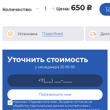
650
c
Цена:
Количество:
Подробнее
Установка
Дост
Уточнить стоимость
у менеджера
25-95-95
Нажимая «Перезвоните мне», Вы даете согласие на
обработку персональных данных в соответствии с
политикой конфиденциальности
и принимаете
условия