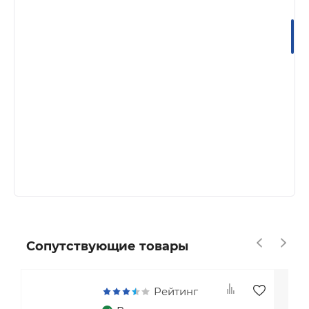
расположенным в ответной планке.
Открывание происходим посредством
поворота ручки. Замок межкомнатный
магнитный, укомплектованный таким
корпусом, работает абсолютно бесшумно.
Магнитный ригель не выступает
за пределы дверного полотна, а потому
корпус замка подходит для дверей
как левого, так и правого открывания.
Ручки и цилиндр в комплект не входят.
Сопутствующие товары
Рейтинг