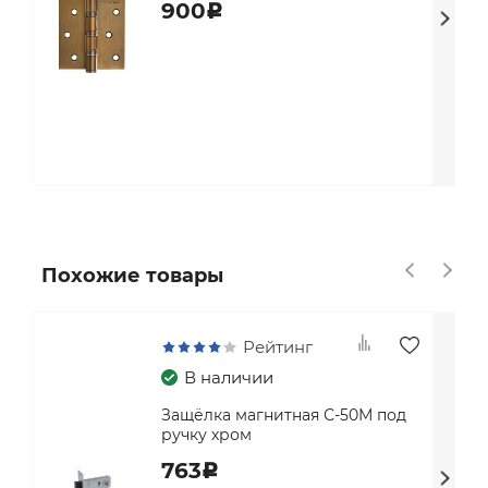
900
c
Похожие товары
Рейтинг
В наличии
Защёлка магнитная С-50М под
ручку хром
763
c