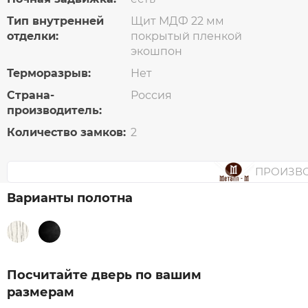
Тип внутренней
Щит МДФ 22 мм
отделки:
покрытый пленкой
экошпон
Терморазрыв:
Нет
Страна-
Россия
производитель:
Количество замков:
2
ПРОИЗВ
Варианты полотна
Посчитайте дверь по вашим
размерам