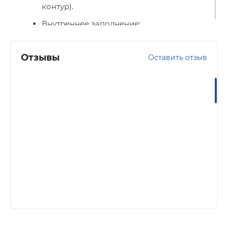
контур).
Внутреннее заполнение:
пенополистирол + минеральная вата.
Петли с упорным подшипником.
Отзывы
Оставить отзыв
Противосъемные ригели (2 шт.)
с петлевой стороны.
Глазок 180°.
Основной замок сувальдного типа Kale
442.
Дополнительный замок (верхний)
с цилиндровым механизмом Kale 447.
Ночная задвижка.
Внешняя отделка: порошково-
полимерное покрытие (черный шелк).
Внутренняя отделка: Царговый МДФ-