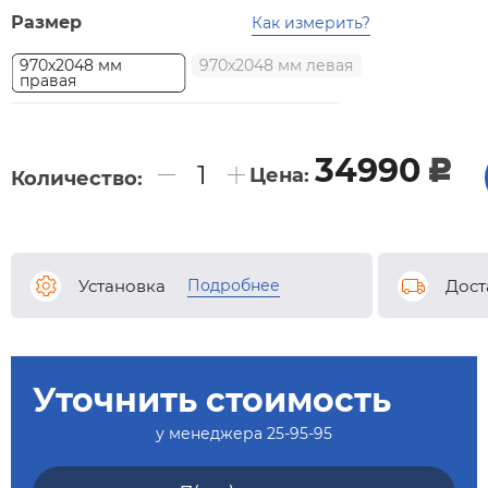
Размер
Как измерить?
970х2048 мм
970х2048 мм левая
правая
34990
c
Цена:
Количество:
Подробнее
Установка
Дост
Уточнить стоимость
у менеджера
25-95-95