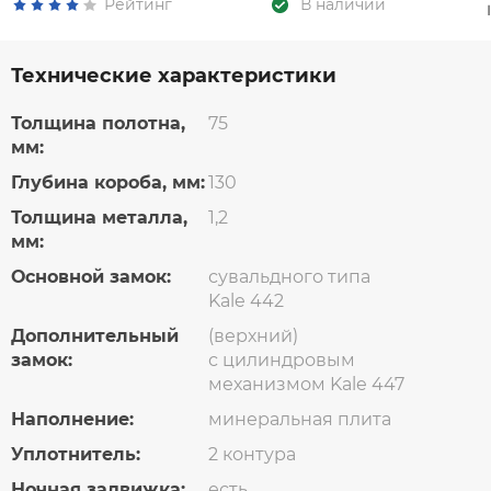
Рейтинг
В наличии
Технические характеристики
Толщина полотна,
75
мм:
Глубина короба, мм:
130
Толщина металла,
1,2
мм:
Основной замок:
сувальдного типа
Kale 442
Дополнительный
(верхний)
замок:
с цилиндровым
механизмом Kale 447
Наполнение:
минеральная плита
Уплотнитель:
2 контура
Ночная задвижка:
есть