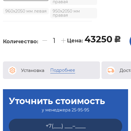
правая
960x2050 мм левая
950x2050 мм
правая
43250
c
Цена:
Количество:
Подробнее
Установка
Дост
Уточнить стоимость
у менеджера
25-95-95