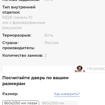
Тип внутренней
отделки:
МДФ панель 10
мм с фрезерованным
рисунком
Терморазрыв:
Есть
Страна-
Россия
производитель:
Количество замков:
2
ПРОИЗВ
Посчитайте дверь по вашим
размерам
Размер
Как измерить?
860x2050 мм левая
860x2050 мм