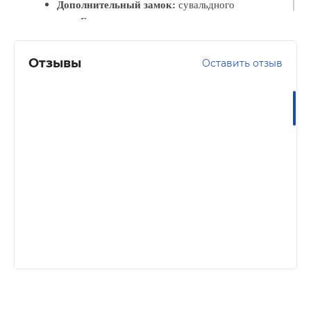
Дополнительный замок:
сувальдного
типа Гардиан
Внутренняя панель:
МДФ панель 10
Отзывы
мм с фрезерованным рисунком
Оставить отзыв
Цвет панели:
Белый матовый
Наполнение:
пеноплекс +пенополистирол
Уплотнитель:
3 контура
Терморазрыв:
пластиковый, короб/полотно.
Фурнитура:
ночная задвижка, эксцентрик,
нержавеющий порог
Цвет фурнитуры:
хром
Конструкция правого/левого исполнения,
с порогом, открывание наружу.