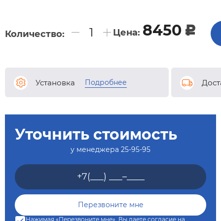
8450
c
Цена:
Количество:
Подробнее
Установка
Дост
Уточнить стоимость
у менеджера
25-95-95
Нажимая «Перезвоните мне», Вы даете согласие на