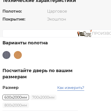
Технические характеристики
Полотно:
Царговое
Покрытие:
Экошпон
ПРОИЗВ
Варианты полотна
Посчитайте дверь по вашим
размерам
Размер
Как измерить?
600x2000мм
700x2000мм
800x2000мм