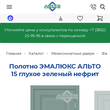
Уточняйте цены у консультантов по номеру
+7 (3852)
25-95-95
в связи с переоценкой
Главная
Каталог
Межкомнатные двери
Фабр
Полотно ЭМАЛЮКС АЛЬТО
15 глухое зеленый нефрит