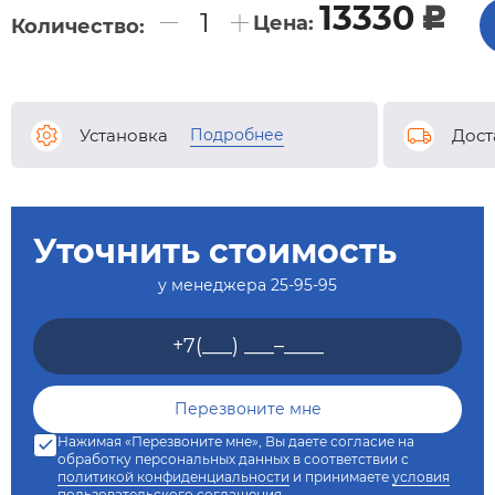
13330
c
Цена:
Количество:
Подробнее
Установка
Дост
Уточнить стоимость
у менеджера
25-95-95
Нажимая «Перезвоните мне», Вы даете согласие на
обработку персональных данных в соответствии с
политикой конфиденциальности
и принимаете
условия
пользовательского соглашения
.