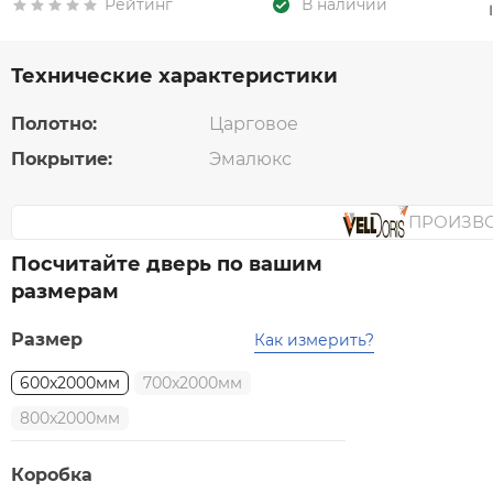
Рейтинг
В наличии
Технические характеристики
Полотно:
Царговое
Покрытие:
Эмалюкс
ПРОИЗВ
Посчитайте дверь по вашим
размерам
Размер
Как измерить?
600x2000мм
700x2000мм
800x2000мм
Коробка