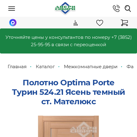
Уточняйте цены у консультантов по номеру
+7 (3852)
25-95-95
в связи с переоценкой
Главная
Каталог
Межкомнатные двери
Фаб
Полотно Optima Porte
Турин 524.21 Ясень темный
ст. Мателюкс