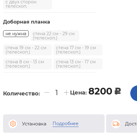
с двух сторон
телескоп.
Доборная планка
не нужна
стена 22 см - 29 см
(телескоп.)
стена 19 см - 22 см
стена 17 см - 19 см
(телескоп.)
(телескоп.)
стена 8 см - 13 см
стена 13 см - 17 см
(телескоп.)
(телескоп.)
8200
c
Цена:
Количество:
Подробнее
Установка
Дост