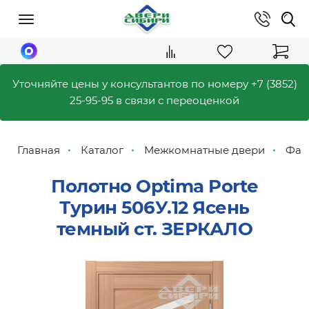
Уточняйте цены у консультантов по номеру
+7 (3852)
25-95-95
в связи с переоценкой
Главная
Каталог
Межкомнатные двери
Фаб
Полотно Optima Porte
Турин 506У.12 Ясень
темный ст. ЗЕРКАЛО