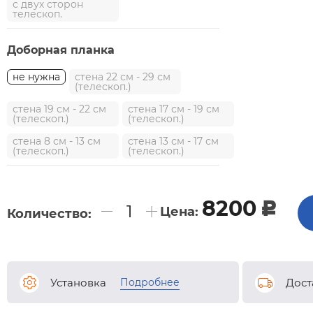
с двух сторон
телескоп.
Доборная планка
не нужна
стена 22 см - 29 см
(телескоп.)
стена 19 см - 22 см
стена 17 см - 19 см
(телескоп.)
(телескоп.)
стена 8 см - 13 см
стена 13 см - 17 см
(телескоп.)
(телескоп.)
8200
c
Цена:
Количество:
Подробнее
Установка
Дост