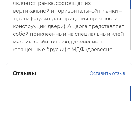
является рамка, состоящая из
вертикальной и горизонтальной планки –
царги (служит для придания прочности
конструкции двери). А царга представляет
собой приклеенный на специальный клей
массив хвойных пород древесины
(сращенные бруски) с МДФ (древесно-
волокнистая плита средней плотности).
Покрытие Эко-шпон. Данный
Отзывы
Оставить отзыв
вид покрытия обладает не только
общеизвестными преимуществами
современных облицовочных
материалов
(
устойчивость к царапинам,
сколам, трещинам, рассыханию, старению,
выцветанию;к атмосферным
воздействиям; перепадам влажности,
температуры и практичностью в уходе),