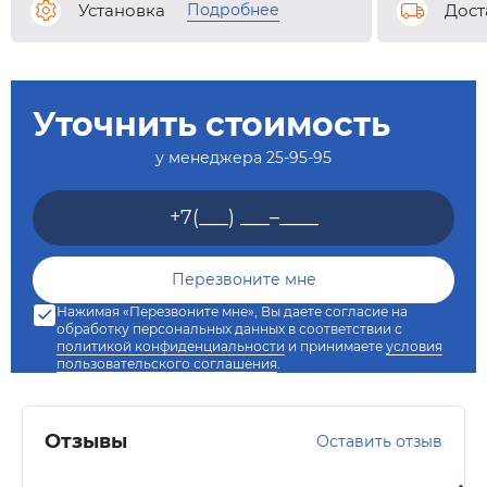
Подробнее
Установка
Дост
Уточнить стоимость
у менеджера
25-95-95
Нажимая «Перезвоните мне», Вы даете согласие на
обработку персональных данных в соответствии с
политикой конфиденциальности
и принимаете
условия
пользовательского соглашения
.
Отзывы
Оставить отзыв