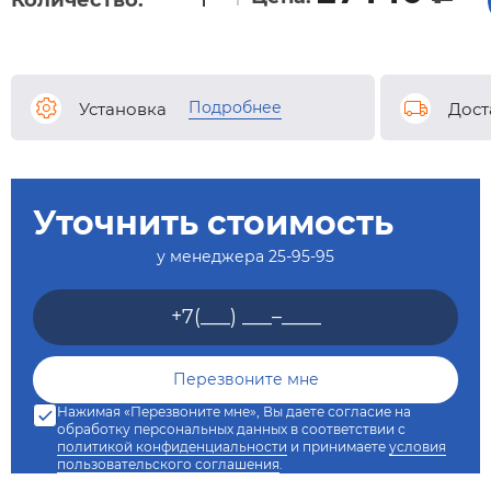
Количество:
Подробнее
Установка
Дост
Уточнить стоимость
у менеджера
25-95-95
Нажимая «Перезвоните мне», Вы даете согласие на
обработку персональных данных в соответствии с
политикой конфиденциальности
и принимаете
условия
пользовательского соглашения
.