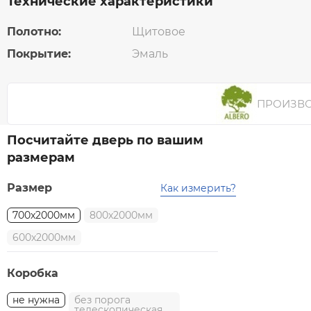
Технические характеристики
Полотно:
Щитовое
Покрытие:
Эмаль
ПРОИЗВ
Посчитайте дверь по вашим
размерам
Размер
Как измерить?
700x2000мм
800x2000мм
600x2000мм
Коробка
не нужна
без порога
телескопическая