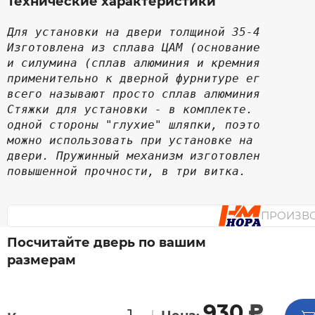
Технические характеристики
Для установки на двери толщиной 35-45 мм.
Изготовлена из сплава ЦАМ (основание розетк
и силумина (сплав алюминия и кремния, 
применительно к дверной фурнитуре его чаще 
всего называют просто сплав алюминия).
Стяжки для установки - в комплекте. Имеют с
одной стороны "глухие" шляпки, поэтому их 
можно использовать при установке на входные
двери. Пружинный механизм изготовлен из ста
повышенной прочности, в три витка.
ПРОИЗВ
Посчитайте дверь по вашим
размерам
930
c