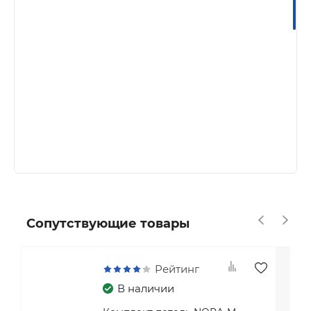
Изготовлена из сплава ЦАМ (основание
розетки) и силумина (сплав алюминия
и кремния, применительно к дверной
фурнитуре его чаще всего называют
просто сплав алюминия).
Стяжки для установки — в комплекте.
Имеют с одной стороны «глухие» шляпки,
поэтому их можно использовать
при установке на входные двери.
Пружинный механизм изготовлен
из стали повышенной прочности,
в три витка.
Сопутствующие товары
Рейтинг
В наличии